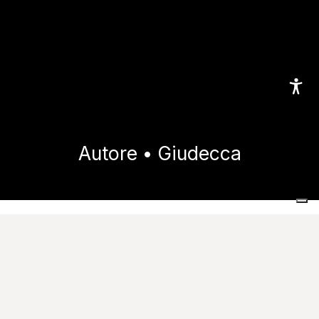
Autore • Giudecca
Home
Sammlungen
Autore
Giudecca
Datenblätter
Download
Technische auskünfte
Katalog