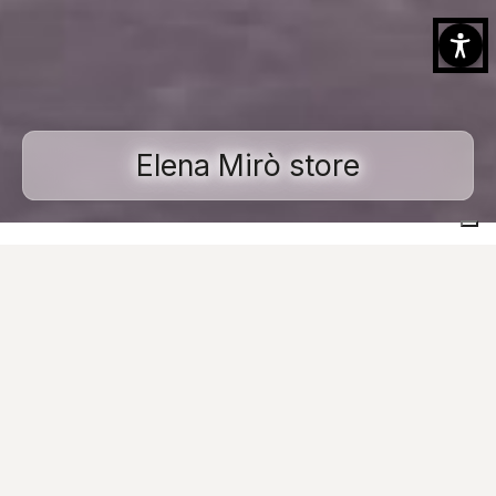
Elena Mirò store
Home
Realisierte Projekte
Gewerbliche und öffentliche Räume
Elena Mirò store
Images
Kontaktieren