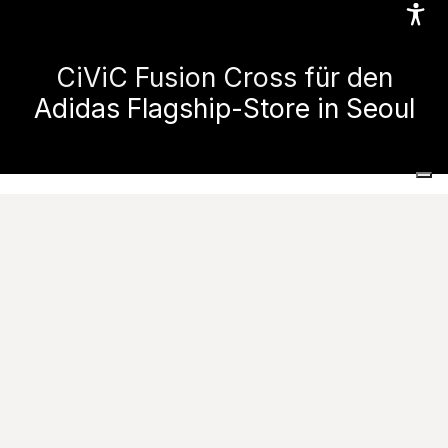
CiViC Fusion Cross für den
Adidas Flagship-Store in Seoul
Home
Realisierte Projekte
Gewerbliche und öffentliche Räume
CiViC Fusion Cross für den Adidas Flagship-Store in Seoul
Kontaktieren
Im
Lotte World Tower
definiert Ceramiche Caesar