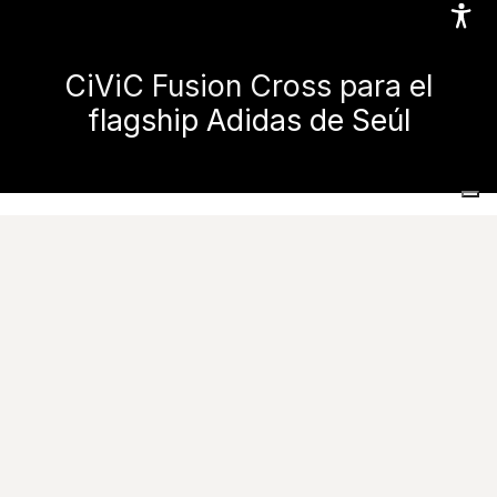
CiViC Fusion Cross para el
flagship Adidas de Seúl
Home
Proyectos realizados
Espacios comerciales y públicos
CiViC Fusion Cross para el flagship Adidas de Seúl
Contáctenos
En la
Lotte World Tower
, Ceramiche Caesar define