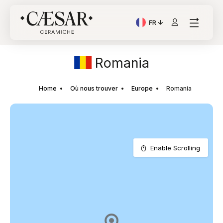
FR
Langue actuelle: Italian
Romania
Home
Où nous trouver
Europe
Romania
Enable Scrolling