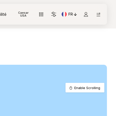
Caesar
lité
FR
Langue actuelle: Italiano
USA
Enable Scrolling