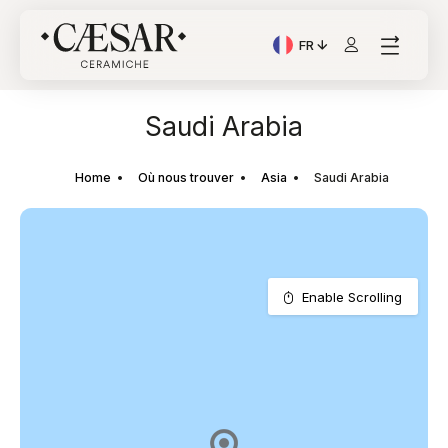
FR
Langue actuelle: Italian
Saudi Arabia
Home
Où nous trouver
Asia
Saudi Arabia
Enable Scrolling