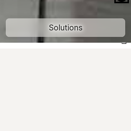
Solutions
Home
Carrelages pour extérieur
Épaisseur 20 mm
Solutions