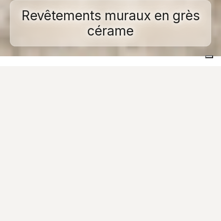
Revêtements muraux en grès
cérame
Home
Grès cérame
Types de pose
Revêtements muraux
Les
revêtements muraux en grès cérame
sont
certainement la solution la plus pratique pour ceux qui
souhaitent un matériau à utiliser au mur capable de
garantir des
performances techniques élevées
et
qui soit
durable
et
hygiénique
. Toutefois, le grès
cérame a depuis longtemps convaincu les designers du
monde entier également pour sa
qualité esthétique
.
Caesar est depuis toujours en première ligne pour
mettre en valeur les caractéristiques de ce produit