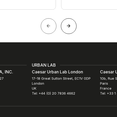
URBAN LAB
, INC.
Caesar Urban Lab London
Caesar U
027
17-18 Great Sutton Street, EC1V 0DP
10b, Rue S
London
Paris
UK
France
Tel: +44 (0) 20 7836 4662
Tel: +33 1