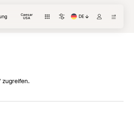
Caesar
ung
DE
Aktuelle Sprache: Italiano
USA
 zugreifen.