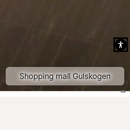
Shopping mall Gulskogen
Home
Realisierte Projekte
Gewerbliche und öffentliche Räume
Shopping mall Gulskogen
Images