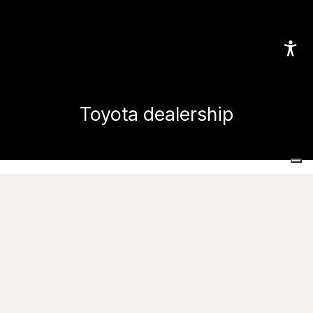
Toyota dealership
Home
Проекты
Коммерческие и общественные места
Toyota dealership
Images
Свяжитесь