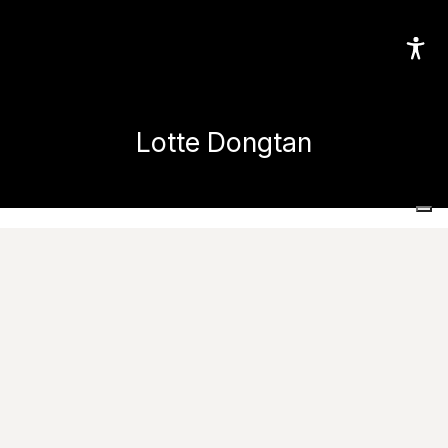
Lotte Dongtan
Home
Проекты
Коммерческие и общественные места
Lotte Dongtan
Images
Свяжитесь