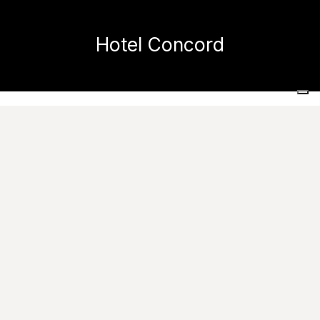
Hotel Concord
Home
Проекты
Коммерческие и общественные места
Hotel Concord
Images
Свяжитесь
В 2020 году компания Caesar прибыла в Турин,
чтобы вдохнуть новую жизнь в исторический