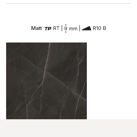
Matt
RT
|
9
mm
|
R10 B
120x120