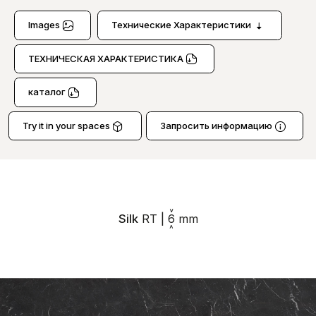
Images
Технические Характеристики
TЕXНИЧЕСКАЯ XАРАКТЕРИСТИКА
каталог
Try it in your spaces
Запросить информацию
Silk
RT
|
6
mm