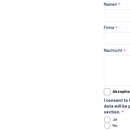
Namen
*
Firma
*
Nachricht
*
Akzepti
I consent to 
data will be
section.
*
Ja
No