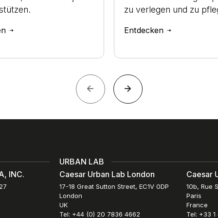
stützen.
zu verlegen und zu pfle
en
Entdecken
URBAN LAB
, INC.
Caesar Urban Lab London
Caesar U
027
17-18 Great Sutton Street, EC1V 0DP
10b, Rue S
London
Paris
UK
France
Tel: +44 (0) 20 7836 4662
Tel: +33 1