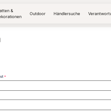
atten &
Outdoor
Händlersuche
Verantwort
ekorationen
n
est
*