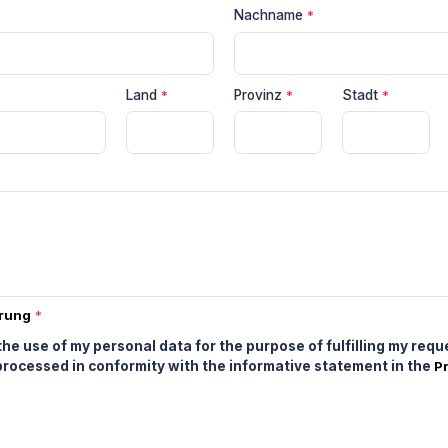
Nachname
*
Land
*
Provinz
*
Stadt
*
erung
*
the use of my personal data for the purpose of fulfilling my requ
 processed in conformity with the informative statement in the
Pr