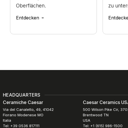
Oberflächen.
zu unter
Entdecken
Entdeck
HEADQUARTERS
Ceramiche Caesar
Caesar Ceramics USA
Via del Canaletto, 49, 41042
500 Wilson Pike Cir, 37
Fiorano Modenese MO
Brentwood TN
Italia
USA
Tel: +39 0536 817111
Tel: +1 (615) 986-1500