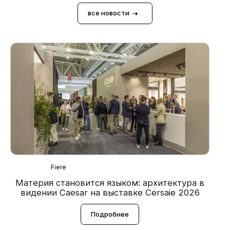
все новости
Fiere
Материя становится языком: архитектура в
видении Caesar на выставке Cersaie 2026
в
Подробнее