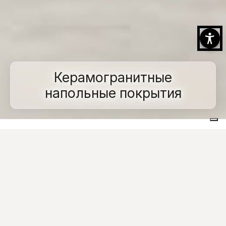
Керамогранитные
напольные покрытия
Home
Porcelain stoneware
Интерьеры
Керамогранитные напольные покрытия
Проектирование красивых, функциональных и
долговечных наружных зон в настоящее время
основывается на применении
керамогранита
для