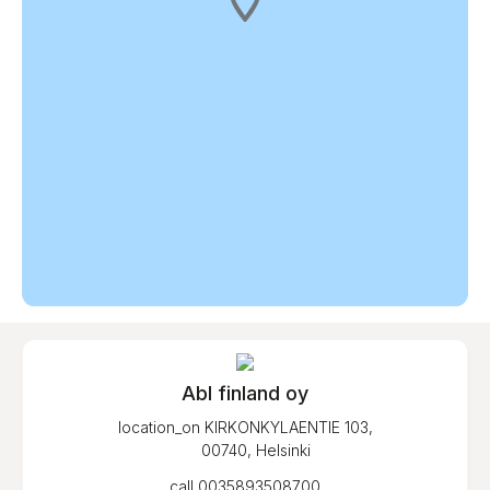
Abl finland oy
location_on
KIRKONKYLAENTIE 103,
00740, Helsinki
call
0035893508700