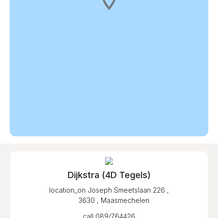
Dijkstra (4D Tegels)
location_on
Joseph Smeetslaan 226 ,
3630 , Maasmechelen
call
089/764426