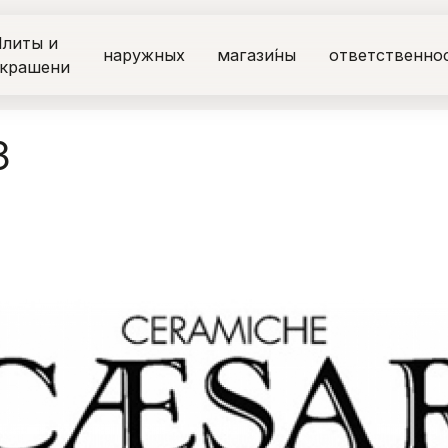
литы и
наружных
магази́ны
ответственно
крашени
3