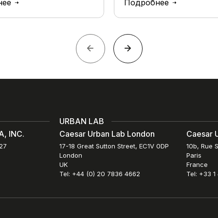
нее
Подробнее
URBAN LAB
, INC.
Caesar Urban Lab London
Caesar U
027
17-18 Great Sutton Street, EC1V 0DP
10b, Rue S
London
Paris
UK
France
Tel: +44 (0) 20 7836 4662
Tel: +33 1