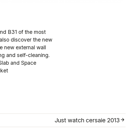
tand B31 of the most
l also discover the new
e new external wall
ng and self-cleaning.
 Slab and Space
cket
Just watch cersaie 2013