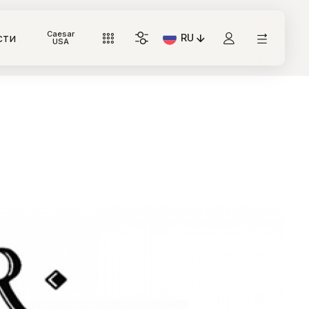
Caesar
сти
RU
Текущий язык: Italiano
USA