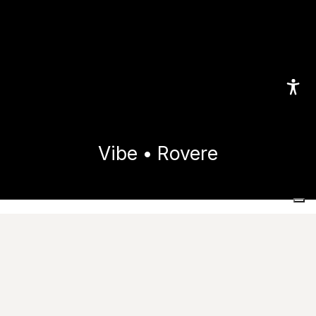
Vibe • Rovere
Home
Коллекции
Vibe
Rovere
Images
Технические Характеристики
Download