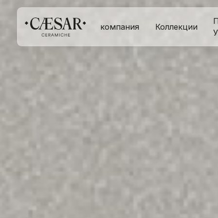
П
компания
Коллекции
У