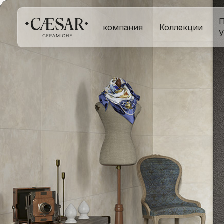
П
компания
Коллекции
У