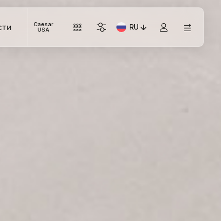
Caesar
сти
RU
Текущий язык: Italiano
USA