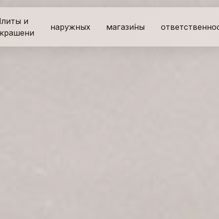
литы и
наружных
магази́ны
ответственно
крашени