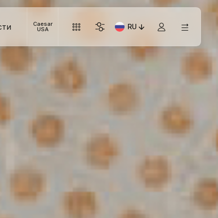
Caesar
сти
RU
Текущий язык: Italiano
USA