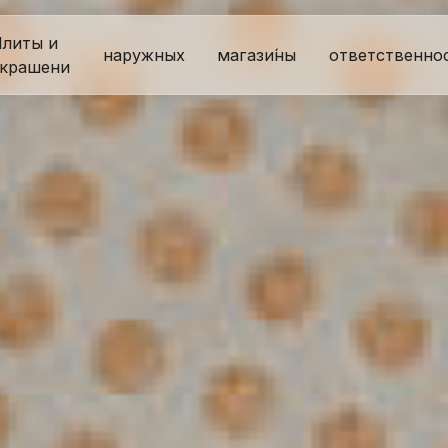
литы и
наружных
магази́ны
ответственно
крашени