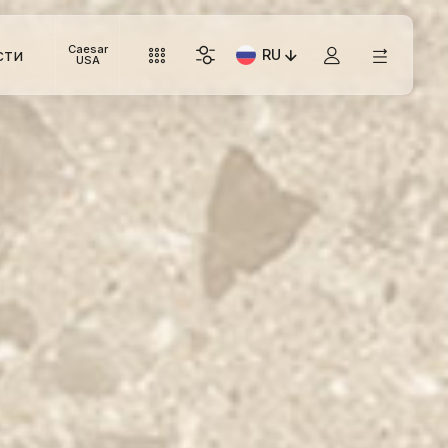
Caesar
сти
RU
Текущий язык: Italiano
USA