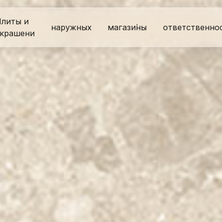
литы и
наружных
магази́ны
ответственно
крашени