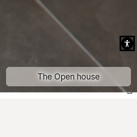
The Open house
Home
Proyectos realizados
Espacios residenciales
The Open house
Images
Contáctenos