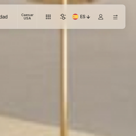
Caesar
idad
ES
Idioma actual: Italiano
USA