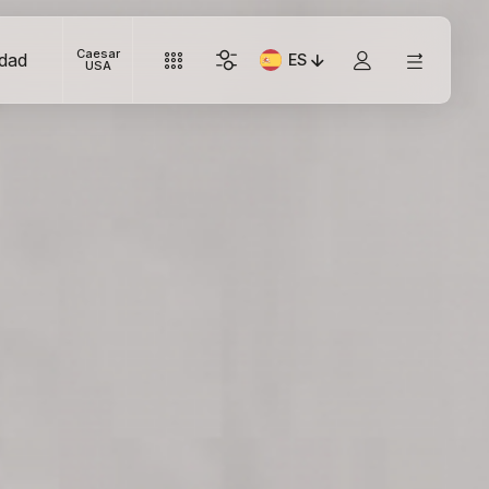
Caesar
idad
ES
Idioma actual: Italiano
USA