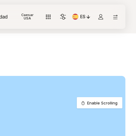
Caesar
idad
ES
Idioma actual: Italiano
USA
Enable Scrolling