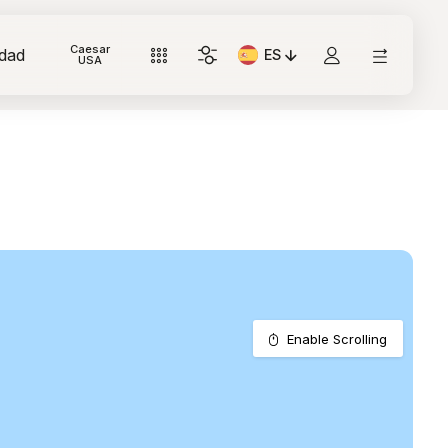
Caesar
idad
ES
Idioma actual: Italiano
USA
Enable Scrolling