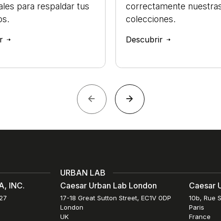
ales para respaldar tus
correctamente nuestra
os.
colecciones.
ir
Descubrir
URBAN LAB
, INC.
Caesar Urban Lab London
Caesar U
027
17-18 Great Sutton Street, EC1V 0DP
10b, Rue S
London
Paris
UK
France