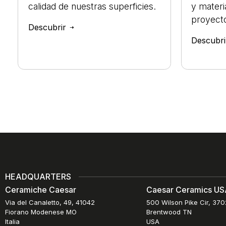
calidad de nuestras superficies.
y materi
proyect
Descubrir
Descubr
HEADQUARTERS
Ceramiche Caesar
Caesar Ceramics USA
Via del Canaletto, 49, 41042
500 Wilson Pike Cir, 37
Fiorano Modenese MO
Brentwood TN
Italia
USA