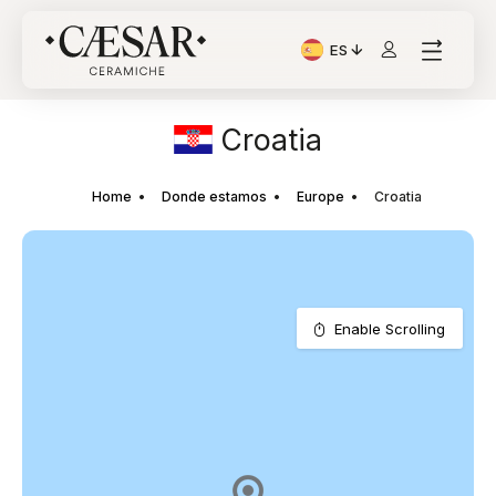
ES
Idioma actual: Italiano
Croatia
Home
Donde estamos
Europe
Croatia
Enable Scrolling