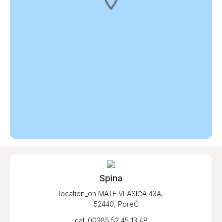
Spina
location_on
MATE VLASIĆA 43A,
52440, PoreČ
call
00385 52 45 13 48