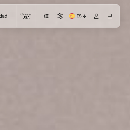
Caesar
idad
ES
Idioma actual: Italiano
USA