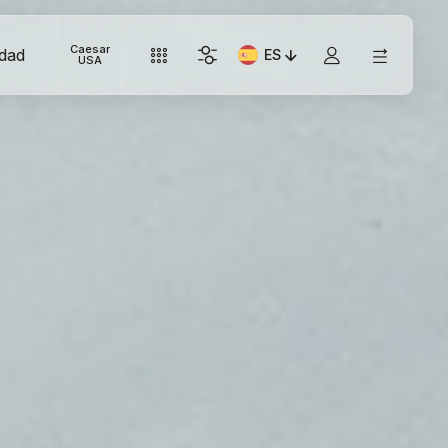
Caesar
idad
ES
Idioma actual: Italiano
USA