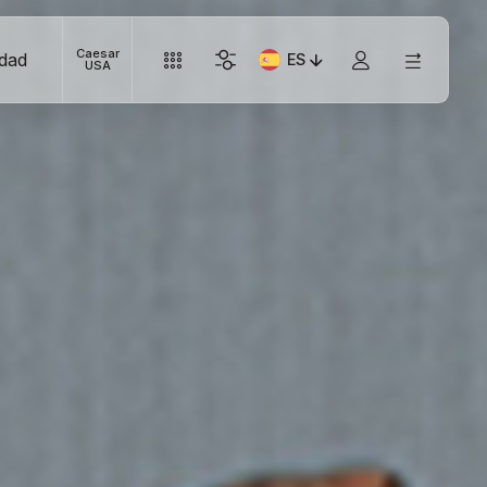
Caesar
idad
ES
Idioma actual: Italiano
USA